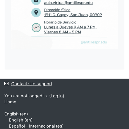
Contact site support
You are not logged in. (
Log in
)
Home
English ‎(en)‎
English ‎(en)‎
Español - Internacional ‎(es)‎