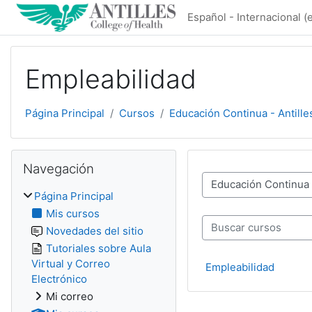
Salta al contenido principal
Español - Internacional ‎(e
Empleabilidad
Página Principal
Cursos
Educación Continua - Antille
Salta Navegación
Navegación
Categorías
Página Principal
Mis cursos
Novedades del sitio
Buscar cursos
Tutoriales sobre Aula
Virtual y Correo
Empleabilidad
Electrónico
Mi correo