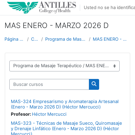
Salta al contenido principal
Usted no se ha identifica
MAS ENERO - MARZO 2026 D
Página Principal
Cursos
Programa de Masaje Terapéutico
MAS ENERO - MARZO 2026 D
Categorías
Buscar cursos
Buscar cursos
MAS-324 Empresarismo y Aromaterapia Artesanal
(Enero - Marzo 2026 D) (Héctor Mercucci)
Profesor:
Héctor Mercucci
MAS-323 - Técnicas de Masaje Sueco, Quiromasaje
y Drenaje Linfático (Enero - Marzo 2026 D) (Héctor
Mercucci)