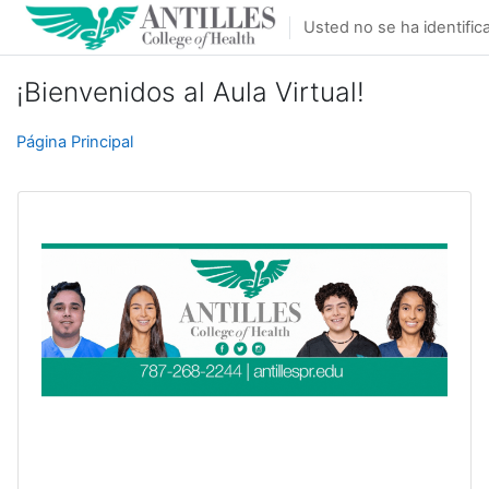
Salta al contenido principal
Usted no se ha identifica
¡Bienvenidos al Aula Virtual!
Página Principal